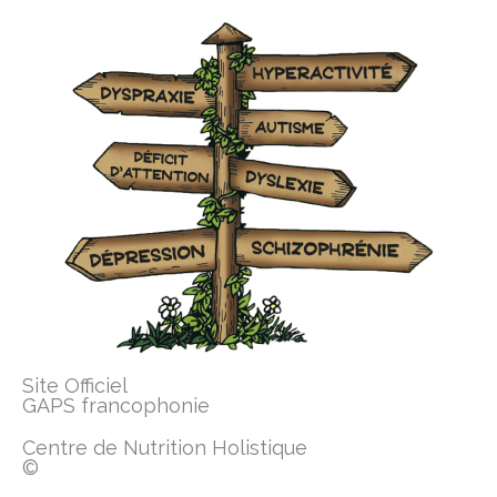
Aller
au
contenu
Site Officiel
GAPS francophonie
Centre de Nutrition Holistique
©️