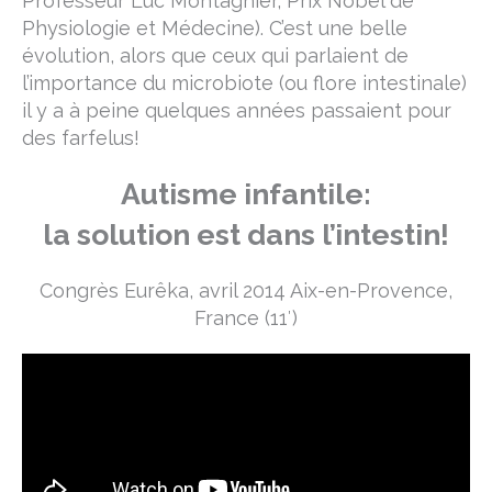
Professeur Luc Montagnier, Prix Nobel de
Physiologie et Médecine). C’est une belle
évolution, alors que ceux qui parlaient de
l’importance du microbiote (ou flore intestinale)
il y a à peine quelques années passaient pour
des farfelus!
Autisme infantile:
la solution est dans l’intestin!
Congrès Eurêka, avril 2014 Aix-en-Provence,
France (11′)