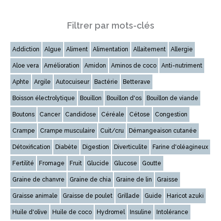
Filtrer par mots-clés
Addiction
Algue
Aliment
Alimentation
Allaitement
Allergie
Aloe vera
Amélioration
Amidon
Aminos de coco
Anti-nutriment
Aphte
Argile
Autocuiseur
Bactérie
Betterave
Boisson électrolytique
Bouillon
Bouillon d'os
Bouillon de viande
Boutons
Cancer
Candidose
Céréale
Cétose
Congestion
Crampe
Crampe musculaire
Cuit/cru
Démangeaison cutanée
Détoxification
Diabète
Digestion
Diverticulite
Farine d'oléagineux
Fertilité
Fromage
Fruit
Glucide
Glucose
Goutte
Graine de chanvre
Graine de chia
Graine de lin
Graisse
Graisse animale
Graisse de poulet
Grillade
Guide
Haricot azuki
Huile d'olive
Huile de coco
Hydromel
Insuline
Intolérance