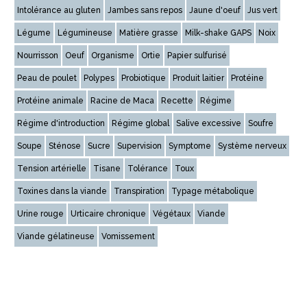
Intolérance au gluten
Jambes sans repos
Jaune d'oeuf
Jus vert
Légume
Légumineuse
Matière grasse
Milk-shake GAPS
Noix
Nourrisson
Oeuf
Organisme
Ortie
Papier sulfurisé
Peau de poulet
Polypes
Probiotique
Produit laitier
Protéine
Protéine animale
Racine de Maca
Recette
Régime
Régime d'introduction
Régime global
Salive excessive
Soufre
Soupe
Sténose
Sucre
Supervision
Symptome
Système nerveux
Tension artérielle
Tisane
Tolérance
Toux
Toxines dans la viande
Transpiration
Typage métabolique
Urine rouge
Urticaire chronique
Végétaux
Viande
Viande gélatineuse
Vomissement