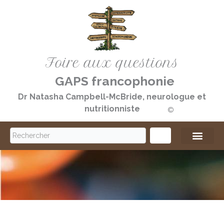
Aller
au
contenu
Foire aux questions
GAPS francophonie
Dr Natasha Campbell-McBride, neurologue et
nutritionniste
©️
S
e
a
r
c
h