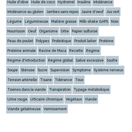
Huile d'olive
Huile de coco
Hydromel
Insuline
Intolérance
Intolérance au gluten
Jambes sans repos
Jaune d'oeuf
Jus vert
Légume
Légumineuse
Matière grasse
Milk-shake GAPS
Noix
Nourrisson
Oeuf
Organisme
Ortie
Papier sulfurisé
Peau de poulet
Polypes
Probiotique
Produit laitier
Protéine
Protéine animale
Racine de Maca
Recette
Régime
Régime d'introduction
Régime global
Salive excessive
Soufre
Soupe
Sténose
Sucre
Supervision
Symptome
Système nerveux
Tension artérielle
Tisane
Tolérance
Toux
Toxines dans la viande
Transpiration
Typage métabolique
Urine rouge
Urticaire chronique
Végétaux
Viande
Viande gélatineuse
Vomissement