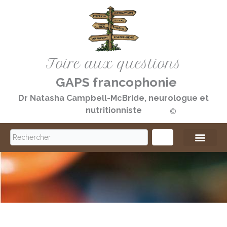
Aller
au
contenu
Foire aux questions
GAPS francophonie
Dr Natasha Campbell-McBride, neurologue et
nutritionniste
©️
S
e
a
r
c
h