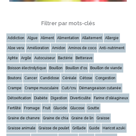
Filtrer par mots-clés
Addiction
Algue
Aliment
Alimentation
Allaitement
Allergie
Aloe vera
Amélioration
Amidon
Aminos de coco
Anti-nutriment
Aphte
Argile
Autocuiseur
Bactérie
Betterave
Boisson électrolytique
Bouillon
Bouillon d'os
Bouillon de viande
Boutons
Cancer
Candidose
Céréale
Cétose
Congestion
Crampe
Crampe musculaire
Cuit/cru
Démangeaison cutanée
Détoxification
Diabète
Digestion
Diverticulite
Farine d'oléagineux
Fertilité
Fromage
Fruit
Glucide
Glucose
Goutte
Graine de chanvre
Graine de chia
Graine de lin
Graisse
Graisse animale
Graisse de poulet
Grillade
Guide
Haricot azuki