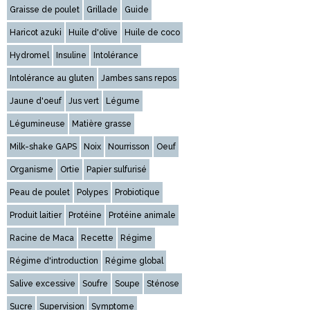
Graisse de poulet
Grillade
Guide
Haricot azuki
Huile d'olive
Huile de coco
Hydromel
Insuline
Intolérance
Intolérance au gluten
Jambes sans repos
Jaune d'oeuf
Jus vert
Légume
Légumineuse
Matière grasse
Milk-shake GAPS
Noix
Nourrisson
Oeuf
Organisme
Ortie
Papier sulfurisé
Peau de poulet
Polypes
Probiotique
Produit laitier
Protéine
Protéine animale
Racine de Maca
Recette
Régime
Régime d'introduction
Régime global
Salive excessive
Soufre
Soupe
Sténose
Sucre
Supervision
Symptome