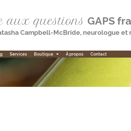
e aux questions
GAPS fr
tasha Campbell-McBride, neurologue et n
og
Services
Boutique
À propos
Contact