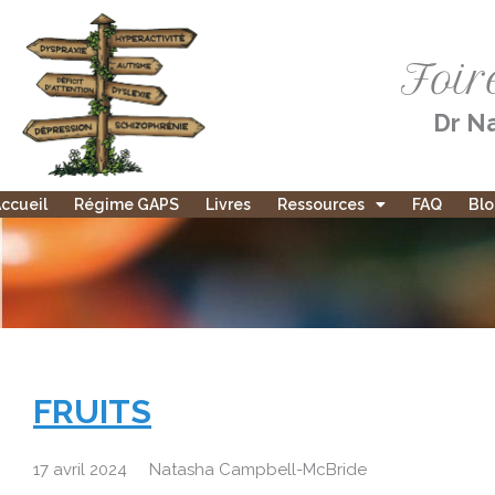
Aller
au
Foir
contenu
Dr Na
ccueil
Régime GAPS
Livres
Ressources
FAQ
Bl
FRUITS
17 avril 2024
Natasha Campbell-McBride