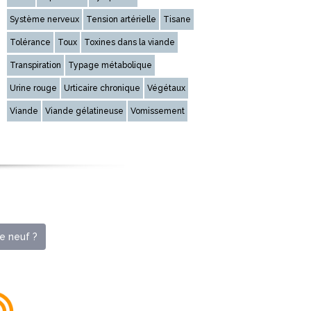
Système nerveux
Tension artérielle
Tisane
Tolérance
Toux
Toxines dans la viande
Transpiration
Typage métabolique
Urine rouge
Urticaire chronique
Végétaux
Viande
Viande gélatineuse
Vomissement
e neuf ?