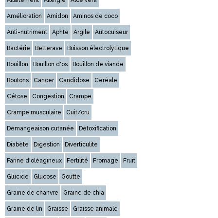
Allaitement
Allergie
Aloe vera
Amélioration
Amidon
Aminos de coco
Anti-nutriment
Aphte
Argile
Autocuiseur
Bactérie
Betterave
Boisson électrolytique
Bouillon
Bouillon d'os
Bouillon de viande
Boutons
Cancer
Candidose
Céréale
Cétose
Congestion
Crampe
Crampe musculaire
Cuit/cru
Démangeaison cutanée
Détoxification
Diabète
Digestion
Diverticulite
Farine d'oléagineux
Fertilité
Fromage
Fruit
Glucide
Glucose
Goutte
Graine de chanvre
Graine de chia
Graine de lin
Graisse
Graisse animale