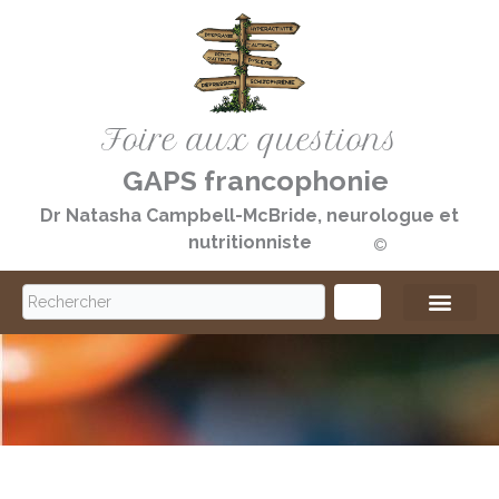
Aller
au
contenu
Foire aux questions
GAPS francophonie
Dr Natasha Campbell-McBride, neurologue et
nutritionniste
©️
S
e
a
r
c
h