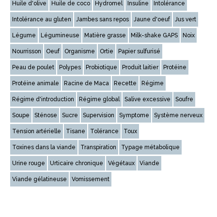
Huile d'olive
Huile de coco
Hydromel
Insuline
Intolérance
Intolérance au gluten
Jambes sans repos
Jaune d'oeuf
Jus vert
Légume
Légumineuse
Matière grasse
Milk-shake GAPS
Noix
Nourrisson
Oeuf
Organisme
Ortie
Papier sulfurisé
Peau de poulet
Polypes
Probiotique
Produit laitier
Protéine
Protéine animale
Racine de Maca
Recette
Régime
Régime d'introduction
Régime global
Salive excessive
Soufre
Soupe
Sténose
Sucre
Supervision
Symptome
Système nerveux
Tension artérielle
Tisane
Tolérance
Toux
Toxines dans la viande
Transpiration
Typage métabolique
Urine rouge
Urticaire chronique
Végétaux
Viande
Viande gélatineuse
Vomissement