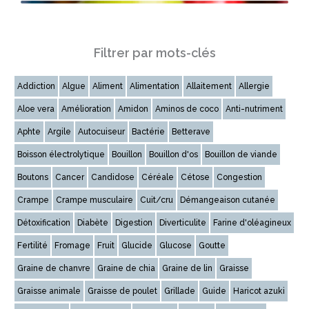
Filtrer par mots-clés
Addiction
Algue
Aliment
Alimentation
Allaitement
Allergie
Aloe vera
Amélioration
Amidon
Aminos de coco
Anti-nutriment
Aphte
Argile
Autocuiseur
Bactérie
Betterave
Boisson électrolytique
Bouillon
Bouillon d'os
Bouillon de viande
Boutons
Cancer
Candidose
Céréale
Cétose
Congestion
Crampe
Crampe musculaire
Cuit/cru
Démangeaison cutanée
Détoxification
Diabète
Digestion
Diverticulite
Farine d'oléagineux
Fertilité
Fromage
Fruit
Glucide
Glucose
Goutte
Graine de chanvre
Graine de chia
Graine de lin
Graisse
Graisse animale
Graisse de poulet
Grillade
Guide
Haricot azuki