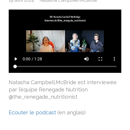
19 avril 2024
Natasha Campbell-McBride
Natasha Campbell.McBride est interviewée
par l’équipe Renegade Nutrition
@the_renegade_nutritionist
E
couter le podcast
(en anglais)