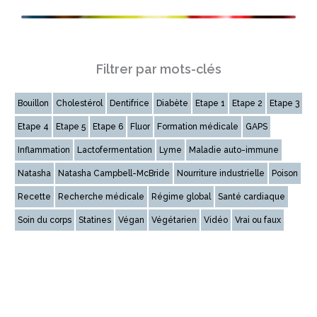
Filtrer par mots-clés
Bouillon
Cholestérol
Dentifrice
Diabète
Etape 1
Etape 2
Etape 3
Etape 4
Etape 5
Etape 6
Fluor
Formation médicale
GAPS
Inflammation
Lactofermentation
Lyme
Maladie auto-immune
Natasha
Natasha Campbell-McBride
Nourriture industrielle
Poison
Recette
Recherche médicale
Régime global
Santé cardiaque
Soin du corps
Statines
Végan
Végétarien
Vidéo
Vrai ou faux