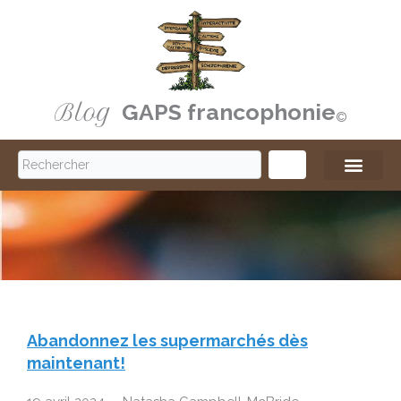
Aller
au
contenu
Blog
GAPS francophonie
©️
S
e
a
r
c
h
Abandonnez les supermarchés dès
maintenant!